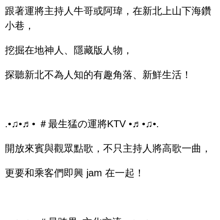
跟著運將主持人牛哥或阿瑋，在新北上山下海鑽
小巷，
挖掘在地神人、隱藏版人物，
探聽新北不為人知的有趣角落、新鮮生活！
​ ​ ​
.•♫•♬• ＃最生猛の運將KTV •♬•♫•.
開放來賓與觀眾點歌，不只主持人將高歌一曲，
更要和乘客們即興 jam 在一起！
​ ​ ​