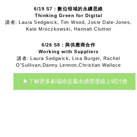
6/19 S7：數位領域的永續思維
Thinking Green for Digital
講者: Laura Sedgwick, Tim Wood, Josie Dale-Jones,
Kate Mroczkowski, Hannah Clutton
6/26 S8：與供應商合作
Working with Suppliers
講者: Laura Sedgwick, Lisa Burger, Rachel
O’Sullivan,Danny Lennon,Christian Wallace
▶了解更多劇場綠皮書永續營運線上研討會