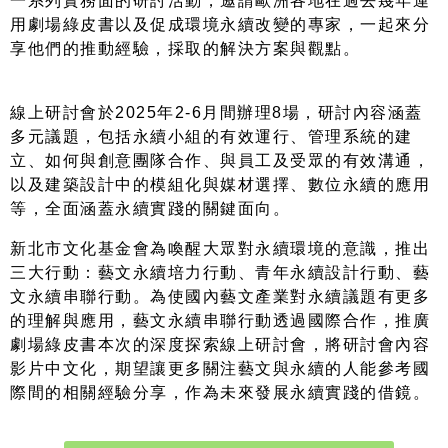
⼀系列實務⾯的研討活動，邀請歐洲各地在過去幾年運
⽤劇場綠⽪書以及促成環境永續改變的專家，⼀起來分
享他們的推動經驗，採取的解決⽅案與觀點。
線上研討會於2025年2-6⽉間辦理8場，研討內容涵蓋
多元議題，包括永續⼩組的有效運⾏、管理系統的建
立、如何與創意團隊合作、與員⼯及受眾的有效溝通，
以及建築設計中的模組化與媒材選擇、數位永續的應⽤
等，全⾯涵蓋永續實踐的關鍵⾯向。
新北市文化基金會為喚醒大眾對永續環境的意識，推出
三大行動：藝文永續培力行動、青年永續設計行動、藝
文永續串聯行動。為使國內藝文產業對永續議題有更多
的理解與應用，藝文永續串聯行動透過國際合作，推廣
劇場綠皮書本次的深度探索線上研討會，將研討會內容
影片中文化，期望讓更多關注藝文與永續的人能參考國
際間的相關經驗分享，作為未來發展永續實踐的借鏡。