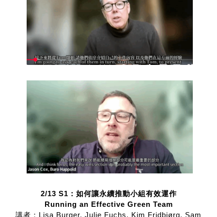
2/13 S1：如何讓永續推動小組有效運作
Running an Effective Green Team
講者：Lisa Burger, Julie Fuchs, Kim Fridbjørg, Sam