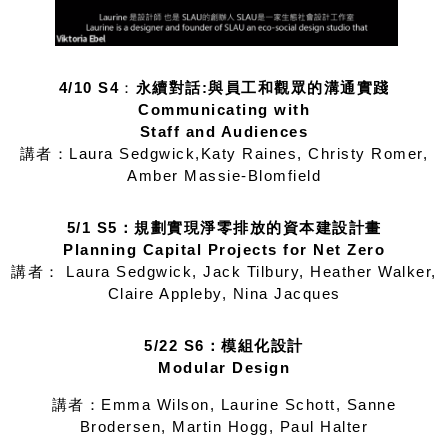
4/10 S4
：
永續對話:與員工和觀眾的溝通實踐
Communicating with
Staff and Audiences
講者：Laura Sedgwick,Katy Raines, Christy Romer,
Amber Massie-Blomfield
5/1 S5：規劃實現淨零排放的資本建設計畫
Planning Capital Projects for Net Zero
講者： Laura Sedgwick, Jack Tilbury, Heather Walker,
Claire Appleby, Nina Jacques
5/22 S6：模組化設計
Modular Design
講者：Emma Wilson, Laurine Schott, Sanne
Brodersen, Martin Hogg, Paul Halter