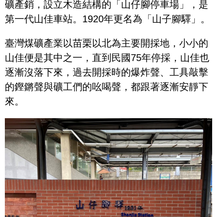
礦產銷，設立木造結構的「山仔腳停車場」，是
第一代山佳車站。1920年更名為「山子腳驛」。
臺灣煤礦產業以苗栗以北為主要開採地，小小的
山佳便是其中之一，直到民國75年停採，山佳也
逐漸沒落下來，過去開採時的爆炸聲、工具敲擊
的鏗鏘聲與礦工們的吆喝聲，都跟著逐漸安靜下
來。