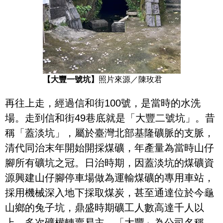
【大豐一號坑】
照片來源／陳玫君
再往上走，經過信和街100號，是當時的水洗
場。走到信和街49巷底就是「大豐二號坑」。昔
稱「蓋淡坑」，屬於臺灣北部基隆礦脈的支脈，
清代同治末年開始開採煤礦，年產量為當時山仔
腳所有礦坑之冠。日治時期，因蓋淡坑的煤礦資
源興建山仔腳停車場做為運輸煤礦的專用車站，
採用機械深入地下採取煤炭，甚至通達位於今龜
山鄉的兔子坑，鼎盛時期礦工人數高達千人以
上。多次礦權轉賣易主，「大豐」為公司名稱，