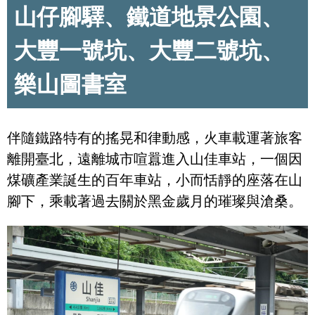
山仔腳驛、鐵道地景公園、
大豐一號坑、大豐二號坑、
樂山圖書室
伴隨鐵路特有的搖晃和律動感，火車載運著旅客
離開臺北，遠離城市喧囂進入山佳車站，一個因
煤礦產業誕生的百年車站，小而恬靜的座落在山
腳下，乘載著過去關於黑金歲月的璀璨與滄桑。