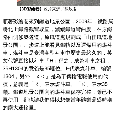
【3D彩繪巷】
照片來源／陳玫君
順著彩繪巷來到鐵道地景公園，2009年，鐵路局
將北上鐵路截彎取直，減緩鐵道彎曲度，在原鐵
路西側修築隧道，原鐵道處規劃成「山佳鐵道地
景公園」。步道上能看見鐵軌以及運煤用的煤斗
車，煤斗車是臺灣各型斗車中歷史最悠久的，英
文代號直接以斗車「H」稱之，成為斗車之祖，
35H1304的意義是35噸位、H代表煤斗車、編號
1304，另外「ㄡㄍ」是為了傳輸電報使用的代
號，意義是「ㄡ」表示煤斗車、「ㄍ」表示35
噸。鐵道地景公園內的煤斗車保存完整，雖已不
再使用，卻也讓我們得以想像當年礦業鼎盛時期
的龐大運輸量。