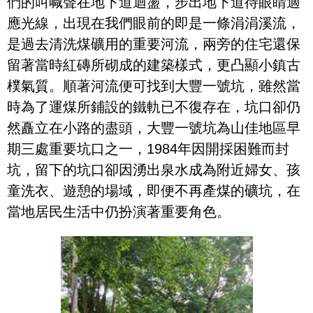
們的叫喊聲在地下道迴盪，步出地下道待眼睛適
應光線，出現在我們眼前的即是一條涓涓溪流，
是過去清洗煤礦用的重要河流，兩旁的住宅還保
留著當時紅磚所砌成的建築樣式，更凸顯小鎮古
樸氣質。順著河流便可找到大豐一號坑，雖然當
時為了運煤所鋪設的鐵軌已不復存在，坑口卻仍
然矗立在小路的盡頭，大豐一號坑為山佳地區早
期三處重要坑口之一，1984年因開採困難而封
坑，留下的坑口卻因湧出泉水成為附近婦女、孩
童洗衣、遊憩的場域，即便不再產煤的礦坑，在
當地居民生活中仍扮演著重要角色。