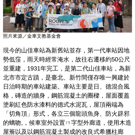
照片來源／金車文教基金會
現今的山佳車站為新舊站並存，第一代車站因地
勢低窪，雨天時經常淹水，故往右遷移約50公尺
並重建，1931年完工，是第二代山佳車站，為新
北市市定古蹟，是臺北、新竹間僅存唯一興建於
日治時期的車站建築。車站主要是日、德混合風
格，磚造的牆身，鋼筋混凝土的圈樑，屋面覆蓋
塗刷紅色防水漆料的德式水泥瓦，屋頂兩端為
「切角頂」形式，各立三個龍頭魚身、防火辟邪
的螭吻,，候車室外設置ㄇ字型外廊道，使用木造
屋簷以及以鋼筋混凝土製成的改良式希臘柱廊