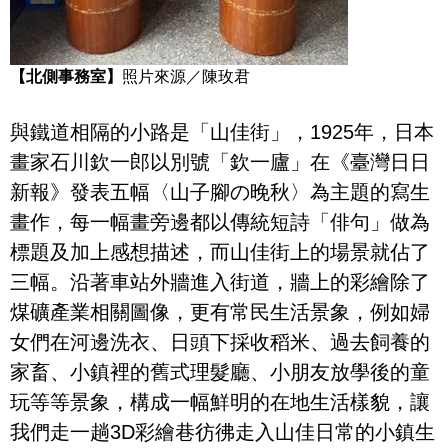
【北側事務室】
照片來源／陳玫君
與鐵道相隔的小路是「山佳街」，1925年，日本
畫家石川欽一郎以別號「欽一廬」在《臺灣日日
新報》發表五幅〈山子腳の晚秋〉為主題的寫生
畫作，每一幅畫旁邊都以傳統短詩「俳句」做為
標題及加上感想描述，而山佳街上的場景就佔了
三幅。沿著車站外牆進入街道，牆上的彩繪除了
煤礦產業相關圖像，更有常民生活景象，例如婦
女們在河邊洗衣、日頭下採收稻米、過去飼養的
家畜、小鎮裡的舊式理髮廳、小朋友放學後的童
玩等等景象，構成一幅鮮明的在地生活樣貌，讓
我們走一趟3D彩繪巷彷彿走入山佳日常的小鎮生