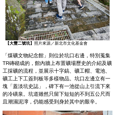
【大豐二號坑】
照片來源／新北市文化基金會
「煤礦文物紀念館」則位於坑口右邊，特別蒐集
TR磚砌成的，館內牆上布置礦場歷史的介紹及礦
工採礦的流程，並展示十字鎬、礦工帽、電池、
礦工上下工簽到板等多樣物品。坑口左邊立有一
塊「蓋淡坑史誌」，碑下有一池從山上引流下來
的冷磺泉。坑道雖然只留下短短的不到五公尺而
且潮濕泥濘，仍能感受到身於其中的艱辛。