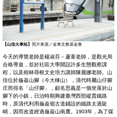
【山佳火車站】
照片來源／金車文教基金會
今天的導覽老師是楊淑芬－蘆葦老師，是觀光局
合格導遊，並於社區大學開設許多生態觀察課
程，以及樹林尋根文史培力講師陳麗娜老師。山
佳位於龜崙山腳（今大棟山），清代時屬山仔腳
庄而得名「山仔腳」，顧名思義是一個坐落於山
腳下的小鎮，日治時期興建臺灣西部縱貫鐵路
時，原清代利用龜崙嶺古道鋪設的鐵路太過陡
峭，因而改道經過龜崙山南麓。1903年，為了煤